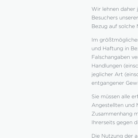
Wir lehnen daher 
Besuchers unserer 
Bezug auf solche M
Im größtmöglichen
und Haftung in Be
Falschangaben vera
Handlungen (einsch
jeglicher Art (ein
entgangener Gewin
Sie müssen alle e
Angestellten und M
Zusammenhang mit 
Ihrerseits gegen 
Die Nutzung der au