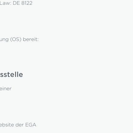
x Law: DE 8122
ung (OS) bereit:
sstelle
einer
ebsite der EGA