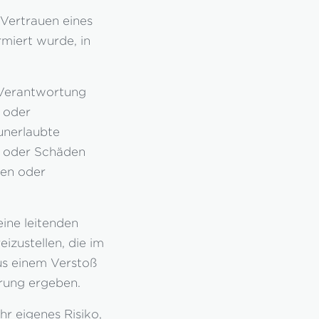
Vertrauen eines
rmiert wurde, in
 Verantwortung
r oder
 unerlaubte
te oder Schäden
den oder
eine leitenden
izustellen, die im
us einem Verstoß
rung ergeben.
hr eigenes Risiko,