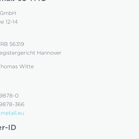
l GmbH
e 12-14
HRB 56319
Registergericht Hannover
 Thomas Witte
89878-0
89878-366
tmetall.eu
r-ID