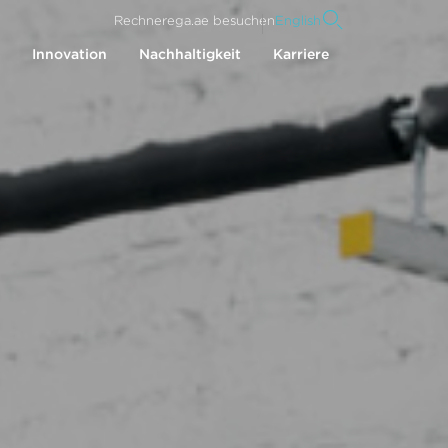
Rechner
ega.ae besuchen
English
Innovation
Nachhaltigkeit
Karriere