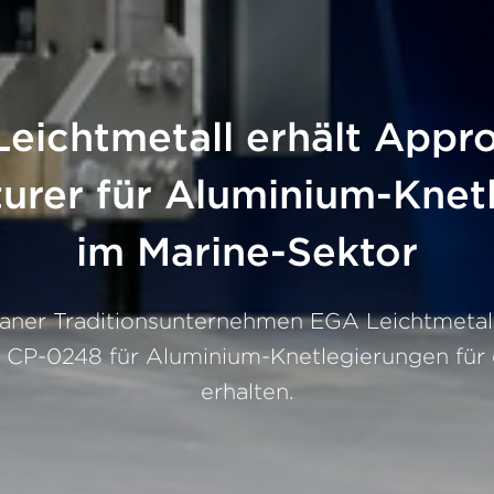
eichtmetall erhält Appro
urer für Aluminium-Knet
im Marine-Sektor
aner Traditionsunternehmen EGA Leichtmetall
ng CP-0248 für Aluminium-Knetlegierungen für 
erhalten.