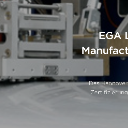
EGA L
Manufact
Das Hannover
Zertifizieru