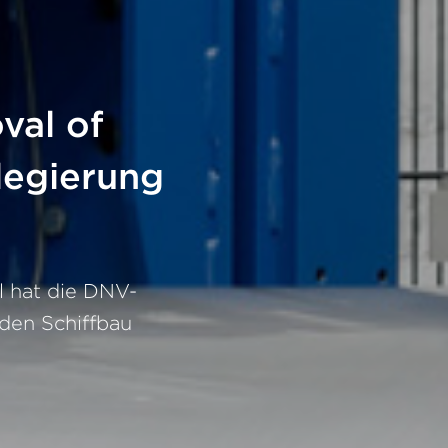
val of
legierung
 hat die DNV-
den Schiffbau